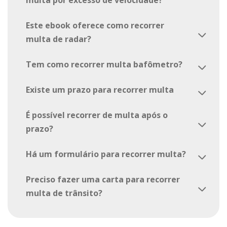
multa por excesso de velocidade?
Este ebook oferece como recorrer
arrow_back_ios
multa de radar?
Tem como recorrer multa bafômetro?
arrow_back_ios
Existe um prazo para recorrer multa
arrow_back_ios
É possível recorrer de multa após o
arrow_back_ios
prazo?
Há um formulário para recorrer multa?
arrow_back_ios
Preciso fazer uma carta para recorrer
arrow_back_ios
multa de trânsito?