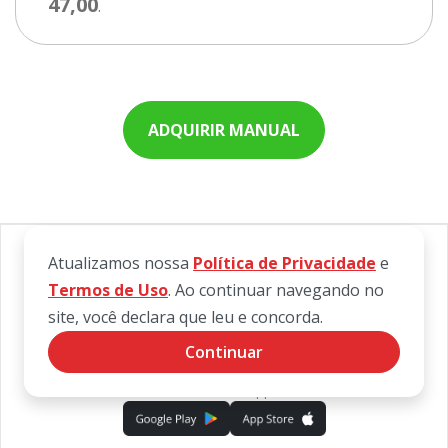
47,00
.
ADQUIRIR MANUAL
Atualizamos nossa
Política de Privacidade
e
Termos de Uso
. Ao continuar navegando no
© 2026 DOK Serviços de Pagamentos Ltda. CNPJ 27.838.743/0001-91
site, você declara que leu e concorda.
CRDD-SP 004130-1 | Susep 212124921
Acompanhe nas redes
Continuar
Baixe nosso App